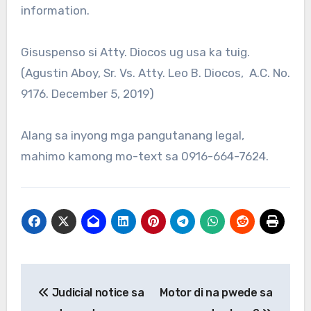
information.
Gisuspenso si Atty. Diocos ug usa ka tuig.
(Agustin Aboy, Sr. Vs. Atty. Leo B. Diocos, A.C. No.
9176. December 5, 2019)
Alang sa inyong mga pangutanang legal,
mahimo kamong mo-text sa 0916-664-7624.
Post
Judicial notice sa
Motor di na pwede sa
navigation