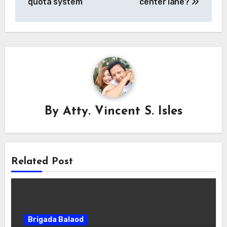
quota system
center lane?
By
Atty. Vincent S. Isles
Related Post
Brigada Balaod