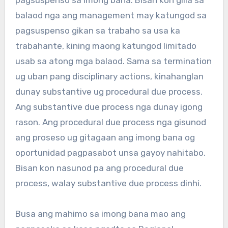
pagsuspenso sa imong bana. Bisan kon giila sa
balaod nga ang management may katungod sa
pagsuspenso gikan sa trabaho sa usa ka
trabahante, kining maong katungod limitado
usab sa atong mga balaod. Sama sa termination
ug uban pang disciplinary actions, kinahanglan
dunay substantive ug procedural due process.
Ang substantive due process nga dunay igong
rason. Ang procedural due process nga gisunod
ang proseso ug gitagaan ang imong bana og
oportunidad pagpasabot unsa gayoy nahitabo.
Bisan kon nasunod pa ang procedural due
process, walay substantive due process dinhi.
Busa ang mahimo sa imong bana mao ang