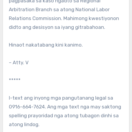
pagpasaka sa kaso ngadto sa Regional
Arbitration Branch sa atong National Labor
Relations Commission. Mahimong kwestiyonon
didto ang desisyon sa iyang gitrabahoan.
Hinaot nakatabang kini kanimo.
– Atty. V
*****
I-text ang inyong mga pangutanang legal sa
0916-664-7624. Ang mga text nga may saktong
spelling prayoridad nga atong tubagon dinhi sa
atong lindog.