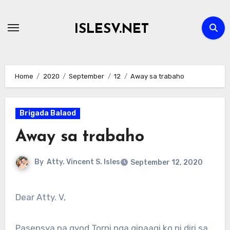
Skip
to
ISLESV.NET
content
Home
2020
September
12
Away sa trabaho
Brigada Balaod
Away sa trabaho
By
Atty. Vincent S. Isles
September 12, 2020
Dear Atty. V,
Pasensya na gyod Torni nga gipaagi ko ni diri sa