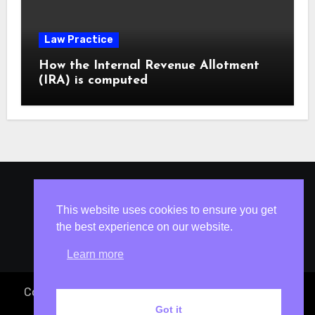
Law Practice
How the Internal Revenue Allotment
(IRA) is computed
ISLESV.NET
This website uses cookies to ensure you get
the best experience on our website.
Learn more
Copyright © 2023 Atty. Vincent S. Isles
|
Blogus
by
Got it
Themeansar
.