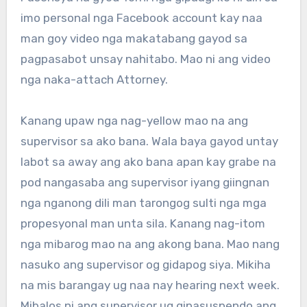
imo personal nga Facebook account kay naa
man goy video nga makatabang gayod sa
pagpasabot unsay nahitabo. Mao ni ang video
nga naka-attach Attorney.
Kanang upaw nga nag-yellow mao na ang
supervisor sa ako bana. Wala baya gayod untay
labot sa away ang ako bana apan kay grabe na
pod nangasaba ang supervisor iyang giingnan
nga nganong dili man tarongog sulti nga mga
propesyonal man unta sila. Kanang nag-itom
nga mibarog mao na ang akong bana. Mao nang
nasuko ang supervisor og gidapog siya. Mikiha
na mis barangay ug naa nay hearing next week.
Mibalos ni ang supervisor ug gipasuspendo ang