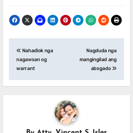
Post
Nahadlok nga
Nagduda nga
navigation
nagawsan og
mangingilad ang
warrant
abogado
By
Atty. Vincent S. Isles