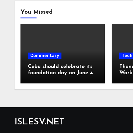
You Missed
Commentary
Tech
Cebu should celebrate its
Thun
foundation day on June 4,
Work
1565, not August 6, 1569
ISLESV.NET