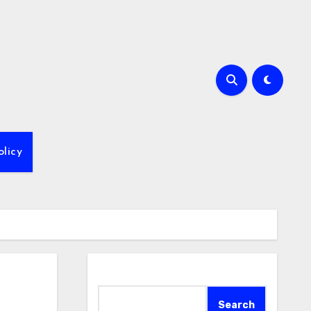
olicy
Search
Search