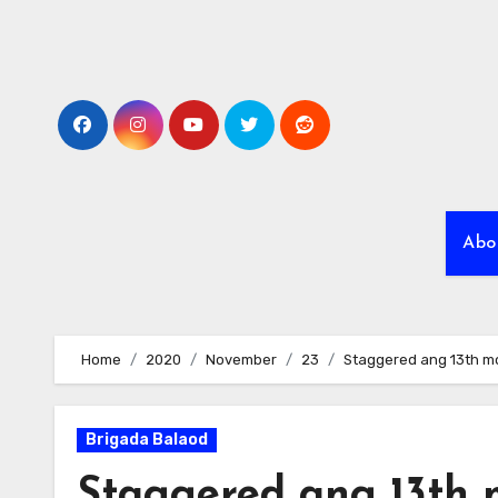
Skip
to
content
Abo
Home
2020
November
23
Staggered ang 13th m
Brigada Balaod
Staggered ang 13th