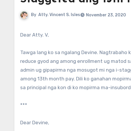
By
Atty. Vincent S. Isles
November 23, 2020
Dear Atty. V,
Tawga lang ko sa ngalang Devine. Nagtrabaho 
reduce gyod ang among enrollment ug matod sa
admin ug gipapirma nga mosugot mi nga i-stagg
among 13th month pay. Dili ko ganahan mopirma
sa principal nga kon di ko mopirma ma-insubor
***
Dear Devine,