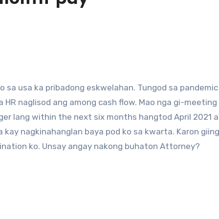
ko sa usa ka pribadong eskwelahan. Tungod sa pandemic
 HR naglisod ang among cash flow. Mao nga gi-meeting 
er lang within the next six months hangtod April 2021 
 kay nagkinahanglan baya pod ko sa kwarta. Karon giin
dination ko. Unsay angay nakong buhaton Attorney?