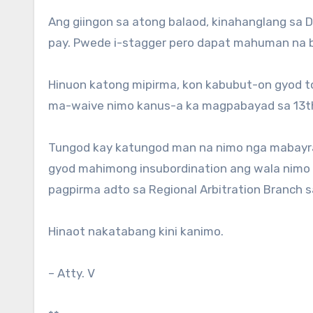
Ang giingon sa atong balaod, kinahanglang sa 
pay. Pwede i-stagger pero dapat mahuman na b
Hinuon katong mipirma, kon kabubut-on gyod to 
ma-waive nimo kanus-a ka magpabayad sa 13t
Tungod kay katungod man na nimo nga mabayran
gyod mahimong insubordination ang wala nimo p
pagpirma adto sa Regional Arbitration Branch 
Hinaot nakatabang kini kanimo.
– Atty. V