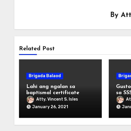
By
Att
Related Post
Brigada Balaod
Briga
Lahi ang ngalan sa
Gusto
baptismal certificate
sa SS
Atty. Vincent S. Isles
At
January 26, 2021
Janu