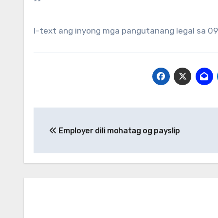
**
I-text ang inyong mga pangutanang legal sa 
Post
Employer dili mohatag og payslip
navigation