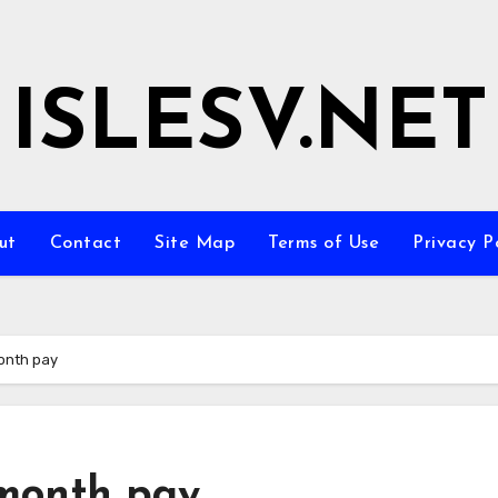
ISLESV.NET
ut
Contact
Site Map
Terms of Use
Privacy P
onth pay
 month pay