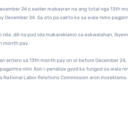
December 24 o earlier mabayran na ang total nga 13th m
y December 24. Sa ato pa sakto ka sa wala nimo pagpir
nila, dili na pod sila makareklamo sa eskwelahan. Siye
h month pay.
 entero sa 13th month pay on or before December 24, d
agpirma niini. Kon i-penalize gyod ka tungod sa wala n
sa National Labor Relations Commission aron moreklamo.