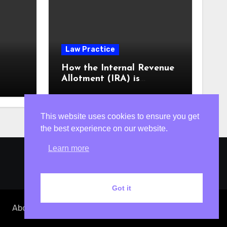
Law Practice
m
How the Internal Revenue
Allotment (IRA) is
computed
This website uses cookies to ensure you get
the best experience on our website.
Learn more
Got it
About
Contact
Site Map
Terms of Use
Privacy Policy