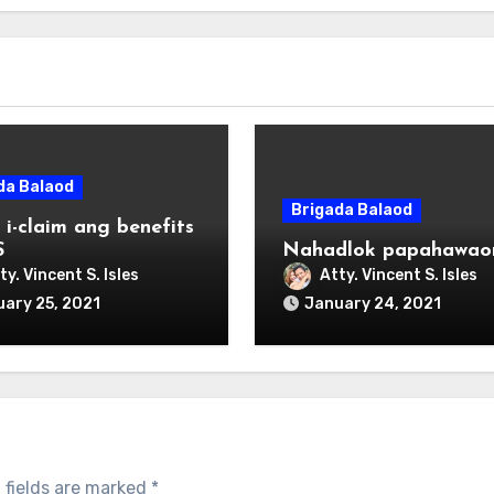
da Balaod
Brigada Balaod
 i-claim ang benefits
S
Nahadlok papahawao
ty. Vincent S. Isles
Atty. Vincent S. Isles
ary 25, 2021
January 24, 2021
 fields are marked
*