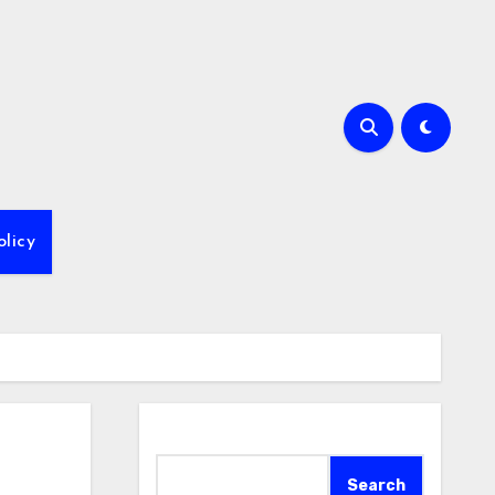
olicy
Search
Search