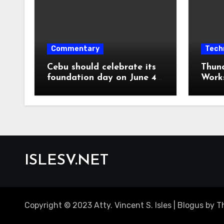
Commentary
Tech
Cebu should celebrate its
Thun
foundation day on June 4,
Work
1565, not August 6, 1569
ISLESV.NET
Copyright © 2023 Atty. Vincent S. Isles
|
Blogus
by
T