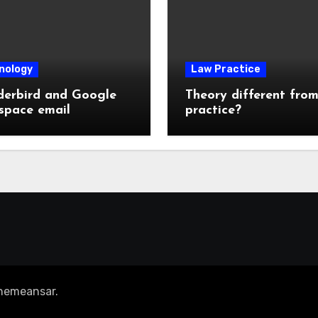
nology
Law Practice
derbird and Google
Theory different fro
space email
practice?
hemeansar
.