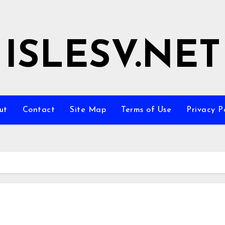
ISLESV.NET
ut
Contact
Site Map
Terms of Use
Privacy P