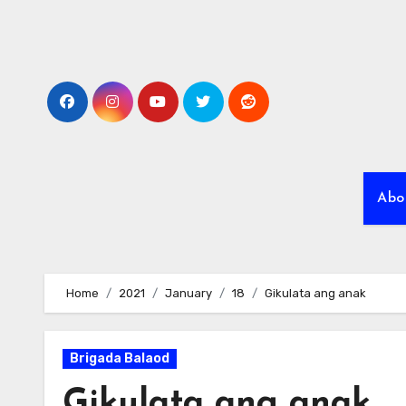
Skip
to
content
Abo
Home
2021
January
18
Gikulata ang anak
Brigada Balaod
Gikulata ang anak