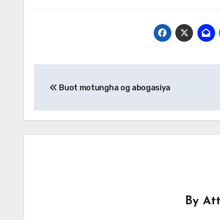
Post
Buot motungha og abogasiya
navigation
By
Att