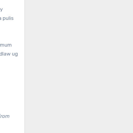
t
ly
 pulis
ximum
adlaw ug
from