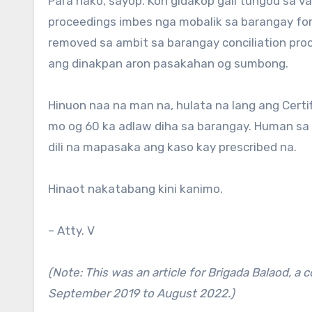
Para nako, sayop. Kon gidakop gali tungod sa va
proceedings imbes nga mobalik sa barangay for
removed sa ambit sa barangay conciliation proc
ang dinakpan aron pasakahan og sumbong.
Hinuon naa na man na, hulata na lang ang Certi
mo og 60 ka adlaw diha sa barangay. Human sa 
dili na mapasaka ang kaso kay prescribed na.
Hinaot nakatabang kini kanimo.
– Atty. V
(Note: This was an article for Brigada Balaod, a
September 2019 to August 2022.)