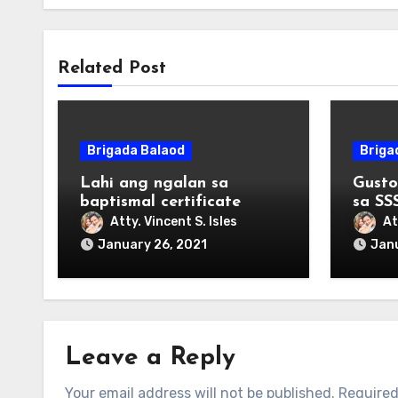
Related Post
Brigada Balaod
Briga
Lahi ang ngalan sa
Gusto
baptismal certificate
sa SS
Atty. Vincent S. Isles
At
January 26, 2021
Janu
Leave a Reply
Your email address will not be published.
Required