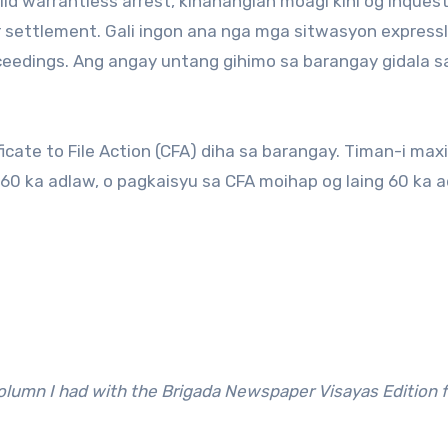
lid warrantless arrest, kinahanglan moagi kini og inques
 settlement. Gali ingon ana nga mga sitwasyon express
eedings. Ang angay untang gihimo sa barangay gidala sa
ficate to File Action (CFA) diha sa barangay. Timan-i ma
60 ka adlaw, o pagkaisyu sa CFA moihap og laing 60 ka 
 column I had with the Brigada Newspaper Visayas Edition 