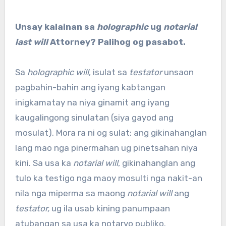
Unsay kalainan sa
holographic
ug
notarial
last will
Attorney? Palihog og pasabot.
Sa
holographic will
, isulat sa
testator
unsaon
pagbahin-bahin ang iyang kabtangan
inigkamatay na niya ginamit ang iyang
kaugalingong sinulatan (siya gayod ang
mosulat). Mora ra ni og sulat; ang gikinahanglan
lang mao nga pinermahan ug pinetsahan niya
kini. Sa usa ka
notarial will
, gikinahanglan ang
tulo ka testigo nga maoy mosulti nga nakit-an
nila nga miperma sa maong
notarial will
ang
testator,
ug ila usab kining panumpaan
atubangan sa usa ka notaryo publiko.