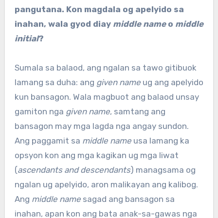
pangutana. Kon magdala og apelyido sa
inahan, wala gyod diay
middle name
o
middle
initial
?
Sumala sa balaod, ang ngalan sa tawo gitibuok
lamang sa duha: ang
given name
ug ang apelyido
kun bansagon. Wala magbuot ang balaod unsay
gamiton nga
given name
, samtang ang
bansagon may mga lagda nga angay sundon.
Ang paggamit sa
middle name
usa lamang ka
opsyon kon ang mga kagikan ug mga liwat
(
ascendants and descendants
) managsama og
ngalan ug apelyido, aron malikayan ang kalibog.
Ang
middle name
sagad ang bansagon sa
inahan, apan kon ang bata anak-sa-gawas nga