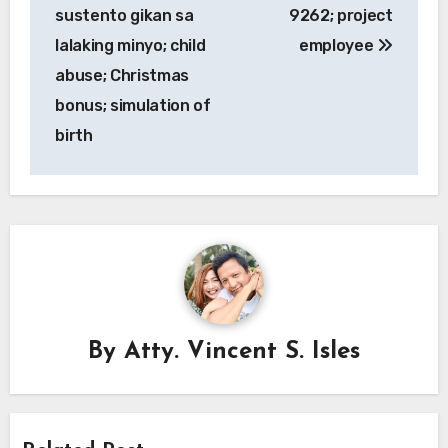
navigation
sustento gikan sa
9262; project
lalaking minyo; child
employee
abuse; Christmas
bonus; simulation of
birth
By
Atty. Vincent S. Isles