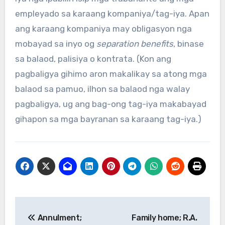
empleyado sa karaang kompaniya/tag-iya. Apan
ang karaang kompaniya may obligasyon nga
mobayad sa inyo og
separation benefits
, binase
sa balaod, palisiya o kontrata. (Kon ang
pagbaligya gihimo aron makalikay sa atong mga
balaod sa pamuo, ilhon sa balaod nga walay
pagbaligya, ug ang bag-ong tag-iya makabayad
gihapon sa mga bayranan sa karaang tag-iya.)
Post
Annulment;
Family home; R.A.