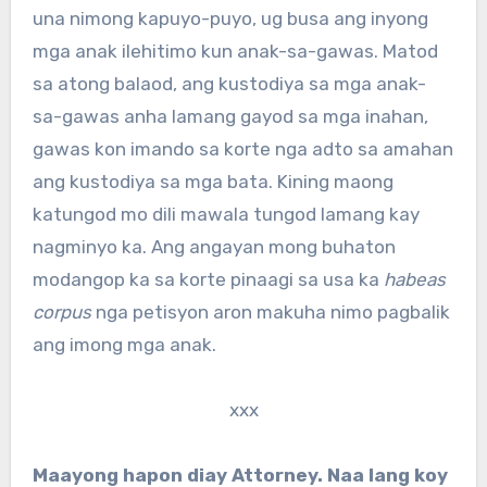
una nimong kapuyo-puyo, ug busa ang inyong
mga anak ilehitimo kun anak-sa-gawas. Matod
sa atong balaod, ang kustodiya sa mga anak-
sa-gawas anha lamang gayod sa mga inahan,
gawas kon imando sa korte nga adto sa amahan
ang kustodiya sa mga bata. Kining maong
katungod mo dili mawala tungod lamang kay
nagminyo ka. Ang angayan mong buhaton
modangop ka sa korte pinaagi sa usa ka
habeas
corpus
nga petisyon aron makuha nimo pagbalik
ang imong mga anak.
xxx
Maayong hapon diay Attorney. Naa lang koy