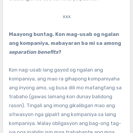
xxx
Maayong buntag. Kon mag-usab og ngalan
ang kompaniya, mabayaran ba mi sa among
separation benefits
?
Kon nag-usab lang gayod og ngalan ang
kompaniya, ang mao ra gihapong kompaniyaha
ang inyong amo, ug busa dili mo matangtang sa
trabaho (gawas lamang kon dunay balidong
rason). Tingali ang imong gikalibgan mao ang
sitwasyon nga gipalit ang kompaniya sa laing
kompaniya. Walay obligasyon ang bag-ong tag-
iya nga ipabilin isip mga trabahante ang mga