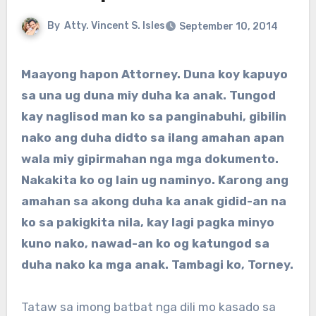
By
Atty. Vincent S. Isles
September 10, 2014
Maayong hapon Attorney. Duna koy kapuyo
sa una ug duna miy duha ka anak. Tungod
kay naglisod man ko sa panginabuhi, gibilin
nako ang duha didto sa ilang amahan apan
wala miy gipirmahan nga mga dokumento.
Nakakita ko og lain ug naminyo. Karong ang
amahan sa akong duha ka anak gidid-an na
ko sa pakigkita nila, kay lagi pagka minyo
kuno nako, nawad-an ko og katungod sa
duha nako ka mga anak. Tambagi ko, Torney.
Tataw sa imong batbat nga dili mo kasado sa