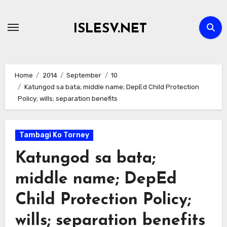
Skip
to
ISLESV.NET
content
Home
2014
September
10
Katungod sa bata; middle name; DepEd Child Protection
Policy; wills; separation benefits
Tambagi Ko Torney
Katungod sa bata;
middle name; DepEd
Child Protection Policy;
wills; separation benefits