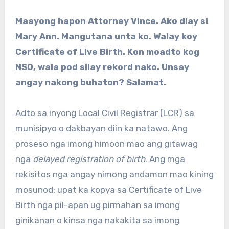
Maayong hapon Attorney Vince. Ako diay si
Mary Ann. Mangutana unta ko. Walay koy
Certificate of Live Birth. Kon moadto kog
NSO, wala pod silay rekord nako. Unsay
angay nakong buhaton? Salamat.
Adto sa inyong Local Civil Registrar (LCR) sa
munisipyo o dakbayan diin ka natawo. Ang
proseso nga imong himoon mao ang gitawag
nga
delayed registration of birth
. Ang mga
rekisitos nga angay nimong andamon mao kining
mosunod: upat ka kopya sa Certificate of Live
Birth nga pil-apan ug pirmahan sa imong
ginikanan o kinsa nga nakakita sa imong