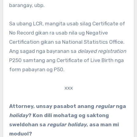
barangay, ubp.
Sa ubang LCR, mangita usab silag Certificate of
No Record gikan ra usab nila ug Negative
Certification gikan sa National Statistics Office.
Ang sagad nga bayranan sa
delayed registration
P250 samtang ang Certificate of Live Birth nga
form pabayran og P50.
xxx
Attorney, unsay pasabot anang
regular
nga
holiday
? Kon dili mohatag og saktong
sweldohan sa
regular holiday
, asa man mi
moduol?