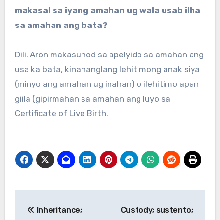
makasal sa iyang amahan ug wala usab ilha
sa amahan ang bata?
Dili. Aron makasunod sa apelyido sa amahan ang
usa ka bata, kinahanglang lehitimong anak siya
(minyo ang amahan ug inahan) o ilehitimo apan
giila (gipirmahan sa amahan ang luyo sa
Certificate of Live Birth.
Post
Inheritance;
Custody; sustento;
navigation