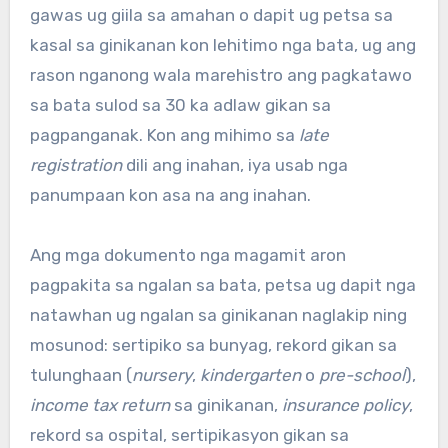
gawas ug giila sa amahan o dapit ug petsa sa
kasal sa ginikanan kon lehitimo nga bata, ug ang
rason nganong wala marehistro ang pagkatawo
sa bata sulod sa 30 ka adlaw gikan sa
pagpanganak. Kon ang mihimo sa
late
registration
dili ang inahan, iya usab nga
panumpaan kon asa na ang inahan.
Ang mga dokumento nga magamit aron
pagpakita sa ngalan sa bata, petsa ug dapit nga
natawhan ug ngalan sa ginikanan naglakip ning
mosunod: sertipiko sa bunyag, rekord gikan sa
tulunghaan (
nursery
,
kindergarten
o
pre-school
),
income tax return
sa ginikanan,
insurance policy
,
rekord sa ospital, sertipikasyon gikan sa