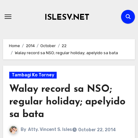
Skip
to
ISLESV.NET
content
Home
2014
October
22
Walay record sa NSO; regular holiday; apelyido sa bata
Tambagi Ko Torney
Walay record sa NSO;
regular holiday; apelyido
sa bata
By
Atty. Vincent S. Isles
October 22, 2014