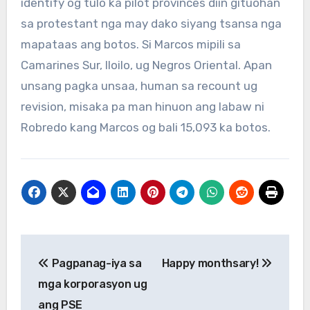
identify og tulo ka pilot provinces diin gituohan
sa protestant nga may dako siyang tsansa nga
mapataas ang botos. Si Marcos mipili sa
Camarines Sur, Iloilo, ug Negros Oriental. Apan
unsang pagka unsaa, human sa recount ug
revision, misaka pa man hinuon ang labaw ni
Robredo kang Marcos og bali 15,093 ka botos.
Post
Pagpanag-iya sa
Happy monthsary!
navigation
mga korporasyon ug
ang PSE