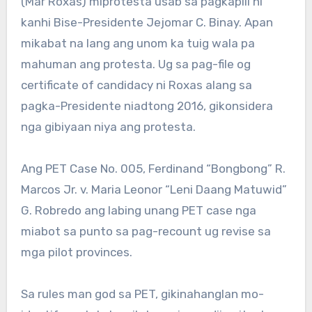
(Mar Roxas) miprotesta usab sa pagkapili ni
kanhi Bise-Presidente Jejomar C. Binay. Apan
mikabat na lang ang unom ka tuig wala pa
mahuman ang protesta. Ug sa pag-file og
certificate of candidacy ni Roxas alang sa
pagka-Presidente niadtong 2016, gikonsidera
nga gibiyaan niya ang protesta.
Ang PET Case No. 005, Ferdinand “Bongbong” R.
Marcos Jr. v. Maria Leonor “Leni Daang Matuwid”
G. Robredo ang labing unang PET case nga
miabot sa punto sa pag-recount ug revise sa
mga pilot provinces.
Sa rules man god sa PET, gikinahanglan mo-