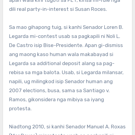
apan wala kini tugoti sa PET, kinsa mi-rule nga
dili real party-in-interest si Susan Roces.
Sa mao gihapong tuig, si kanhi Senador Loren B.
Legarda mi-contest usab sa pagkapili ni Noli L.
De Castro isip Bise-Presidente. Apan gi-dismiss
ang maong kaso human wala makabayad si
Legarda sa additional deposit alang sa pag-
rebisa sa mga balota. Usab, si Legarda milansar,
napili, ug milingkod isip Senador human ang
2007 elections, busa, sama sa Santiago v.
Ramos, gikonsidera nga mibiya sa iyang
protesta.
Niadtong 2010, si kanhi Senador Manuel A. Roxas